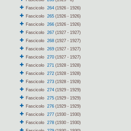
Fascicolo
264
(1926 - 1926)
Fascicolo
265
(1926 - 1926)
Fascicolo
266
(1926 - 1926)
Fascicolo
267
(1927 - 1927)
Fascicolo
268
(1927 - 1927)
Fascicolo
269
(1927 - 1927)
Fascicolo
270
(1927 - 1927)
Fascicolo
271
(1928 - 1928)
Fascicolo
272
(1928 - 1928)
Fascicolo
273
(1928 - 1928)
Fascicolo
274
(1929 - 1929)
Fascicolo
275
(1929 - 1929)
Fascicolo
276
(1929 - 1929)
Fascicolo
277
(1930 - 1930)
Fascicolo
278
(1930 - 1930)
Fascicolo
279
(1930 - 1930)