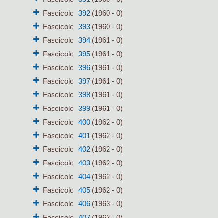
Fascicolo
392
(1960 - 0)
Fascicolo
393
(1960 - 0)
Fascicolo
394
(1961 - 0)
Fascicolo
395
(1961 - 0)
Fascicolo
396
(1961 - 0)
Fascicolo
397
(1961 - 0)
Fascicolo
398
(1961 - 0)
Fascicolo
399
(1961 - 0)
Fascicolo
400
(1962 - 0)
Fascicolo
401
(1962 - 0)
Fascicolo
402
(1962 - 0)
Fascicolo
403
(1962 - 0)
Fascicolo
404
(1962 - 0)
Fascicolo
405
(1962 - 0)
Fascicolo
406
(1963 - 0)
Fascicolo
407
(1963 - 0)