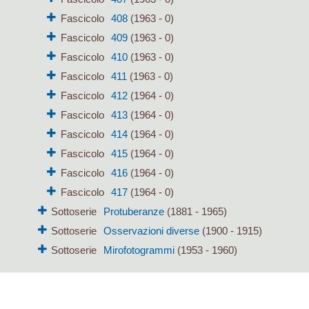
Fascicolo
408
(1963 - 0)
Fascicolo
409
(1963 - 0)
Fascicolo
410
(1963 - 0)
Fascicolo
411
(1963 - 0)
Fascicolo
412
(1964 - 0)
Fascicolo
413
(1964 - 0)
Fascicolo
414
(1964 - 0)
Fascicolo
415
(1964 - 0)
Fascicolo
416
(1964 - 0)
Fascicolo
417
(1964 - 0)
Sottoserie
Protuberanze
(1881 - 1965)
Sottoserie
Osservazioni diverse
(1900 - 1915)
Sottoserie
Mirofotogrammi
(1953 - 1960)