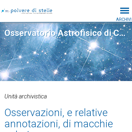
Tog
ARCHIVI
Osservatorio Astrofisico di Catania
Unità archivistica
Osservazioni, e relative
annotazioni, di macchie