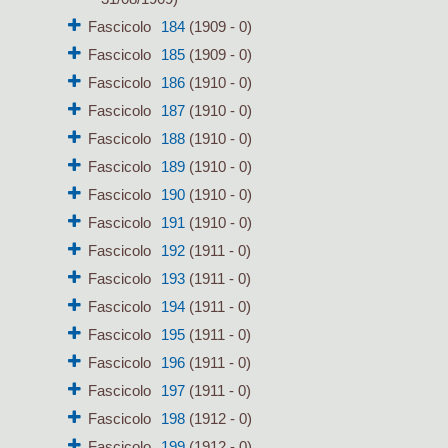
Fascicolo
184
(1909 - 0)
Fascicolo
185
(1909 - 0)
Fascicolo
186
(1910 - 0)
Fascicolo
187
(1910 - 0)
Fascicolo
188
(1910 - 0)
Fascicolo
189
(1910 - 0)
Fascicolo
190
(1910 - 0)
Fascicolo
191
(1910 - 0)
Fascicolo
192
(1911 - 0)
Fascicolo
193
(1911 - 0)
Fascicolo
194
(1911 - 0)
Fascicolo
195
(1911 - 0)
Fascicolo
196
(1911 - 0)
Fascicolo
197
(1911 - 0)
Fascicolo
198
(1912 - 0)
Fascicolo
199
(1912 - 0)