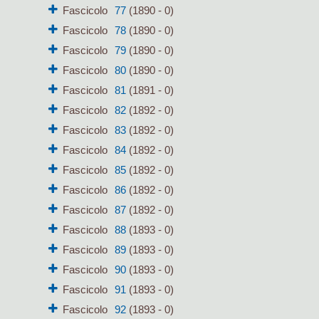
Fascicolo
77
(1890 - 0)
Fascicolo
78
(1890 - 0)
Fascicolo
79
(1890 - 0)
Fascicolo
80
(1890 - 0)
Fascicolo
81
(1891 - 0)
Fascicolo
82
(1892 - 0)
Fascicolo
83
(1892 - 0)
Fascicolo
84
(1892 - 0)
Fascicolo
85
(1892 - 0)
Fascicolo
86
(1892 - 0)
Fascicolo
87
(1892 - 0)
Fascicolo
88
(1893 - 0)
Fascicolo
89
(1893 - 0)
Fascicolo
90
(1893 - 0)
Fascicolo
91
(1893 - 0)
Fascicolo
92
(1893 - 0)