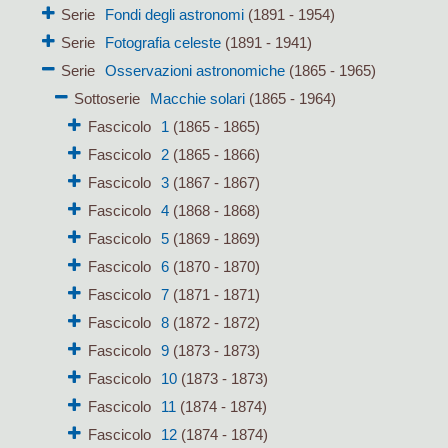
Serie
Fondi degli astronomi
(1891 - 1954)
Serie
Fotografia celeste
(1891 - 1941)
Serie
Osservazioni astronomiche
(1865 - 1965)
Sottoserie
Macchie solari
(1865 - 1964)
Fascicolo
1
(1865 - 1865)
Fascicolo
2
(1865 - 1866)
Fascicolo
3
(1867 - 1867)
Fascicolo
4
(1868 - 1868)
Fascicolo
5
(1869 - 1869)
Fascicolo
6
(1870 - 1870)
Fascicolo
7
(1871 - 1871)
Fascicolo
8
(1872 - 1872)
Fascicolo
9
(1873 - 1873)
Fascicolo
10
(1873 - 1873)
Fascicolo
11
(1874 - 1874)
Fascicolo
12
(1874 - 1874)