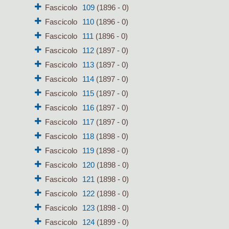
Fascicolo
109
(1896 - 0)
Fascicolo
110
(1896 - 0)
Fascicolo
111
(1896 - 0)
Fascicolo
112
(1897 - 0)
Fascicolo
113
(1897 - 0)
Fascicolo
114
(1897 - 0)
Fascicolo
115
(1897 - 0)
Fascicolo
116
(1897 - 0)
Fascicolo
117
(1897 - 0)
Fascicolo
118
(1898 - 0)
Fascicolo
119
(1898 - 0)
Fascicolo
120
(1898 - 0)
Fascicolo
121
(1898 - 0)
Fascicolo
122
(1898 - 0)
Fascicolo
123
(1898 - 0)
Fascicolo
124
(1899 - 0)