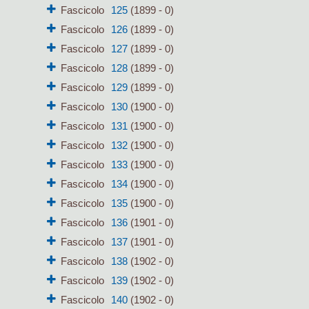
Fascicolo
125
(1899 - 0)
Fascicolo
126
(1899 - 0)
Fascicolo
127
(1899 - 0)
Fascicolo
128
(1899 - 0)
Fascicolo
129
(1899 - 0)
Fascicolo
130
(1900 - 0)
Fascicolo
131
(1900 - 0)
Fascicolo
132
(1900 - 0)
Fascicolo
133
(1900 - 0)
Fascicolo
134
(1900 - 0)
Fascicolo
135
(1900 - 0)
Fascicolo
136
(1901 - 0)
Fascicolo
137
(1901 - 0)
Fascicolo
138
(1902 - 0)
Fascicolo
139
(1902 - 0)
Fascicolo
140
(1902 - 0)