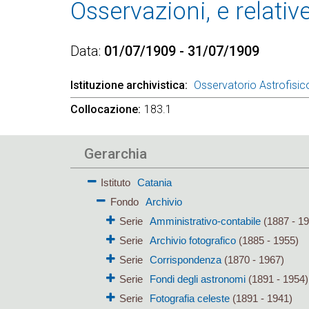
Osservazioni, e relativ
Data
01/07/1909 - 31/07/1909
Istituzione archivistica
Osservatorio Astrofisic
Collocazione
183.1
Gerarchia
Istituto
Catania
Fondo
Archivio
Serie
Amministrativo-contabile
(1887 - 19
Serie
Archivio fotografico
(1885 - 1955)
Serie
Corrispondenza
(1870 - 1967)
Serie
Fondi degli astronomi
(1891 - 1954)
Serie
Fotografia celeste
(1891 - 1941)