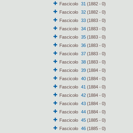
Fascicolo
31
(1882 - 0)
Fascicolo
32
(1882 - 0)
Fascicolo
33
(1883 - 0)
Fascicolo
34
(1883 - 0)
Fascicolo
35
(1883 - 0)
Fascicolo
36
(1883 - 0)
Fascicolo
37
(1883 - 0)
Fascicolo
38
(1883 - 0)
Fascicolo
39
(1884 - 0)
Fascicolo
40
(1884 - 0)
Fascicolo
41
(1884 - 0)
Fascicolo
42
(1884 - 0)
Fascicolo
43
(1884 - 0)
Fascicolo
44
(1884 - 0)
Fascicolo
45
(1885 - 0)
Fascicolo
46
(1885 - 0)