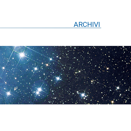
ARCHIVI