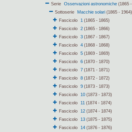
Serie
Osservazioni astronomiche
(1865 -
Sottoserie
Macchie solari
(1865 - 1964
Fascicolo
1
(1865 - 1865)
Fascicolo
2
(1865 - 1866)
Fascicolo
3
(1867 - 1867)
Fascicolo
4
(1868 - 1868)
Fascicolo
5
(1869 - 1869)
Fascicolo
6
(1870 - 1870)
Fascicolo
7
(1871 - 1871)
Fascicolo
8
(1872 - 1872)
Fascicolo
9
(1873 - 1873)
Fascicolo
10
(1873 - 1873)
Fascicolo
11
(1874 - 1874)
Fascicolo
12
(1874 - 1874)
Fascicolo
13
(1875 - 1875)
Fascicolo
14
(1876 - 1876)