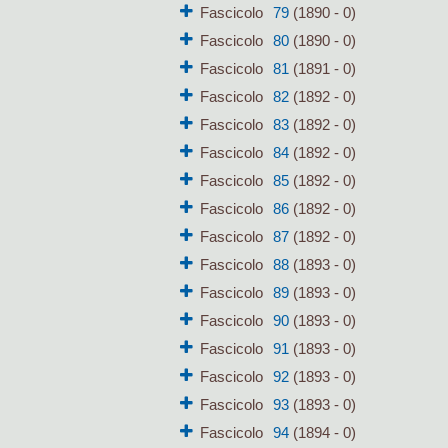
Fascicolo
79
(1890 - 0)
Fascicolo
80
(1890 - 0)
Fascicolo
81
(1891 - 0)
Fascicolo
82
(1892 - 0)
Fascicolo
83
(1892 - 0)
Fascicolo
84
(1892 - 0)
Fascicolo
85
(1892 - 0)
Fascicolo
86
(1892 - 0)
Fascicolo
87
(1892 - 0)
Fascicolo
88
(1893 - 0)
Fascicolo
89
(1893 - 0)
Fascicolo
90
(1893 - 0)
Fascicolo
91
(1893 - 0)
Fascicolo
92
(1893 - 0)
Fascicolo
93
(1893 - 0)
Fascicolo
94
(1894 - 0)