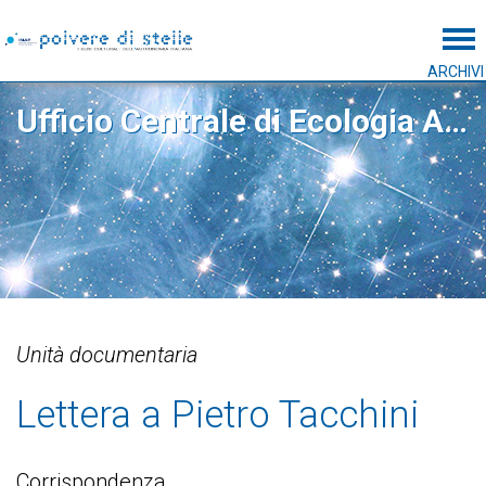
Tog
ARCHIVI
Ufficio Centrale di Ecologia Agraria
Unità documentaria
Lettera a Pietro Tacchini
Corrispondenza