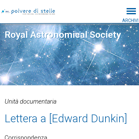
Tog
ARCHIVI
Royal Astronomical Society
Unità documentaria
Lettera a [Edward Dunkin]
Corrispondenza