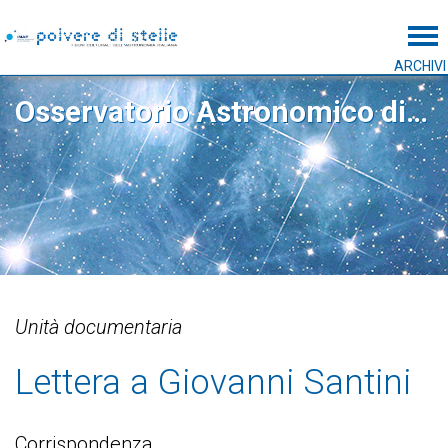
Tog
ARCHIVI
Osservatorio Astronomico di Padova
Unità documentaria
Lettera a Giovanni Santini
Corrispondenza