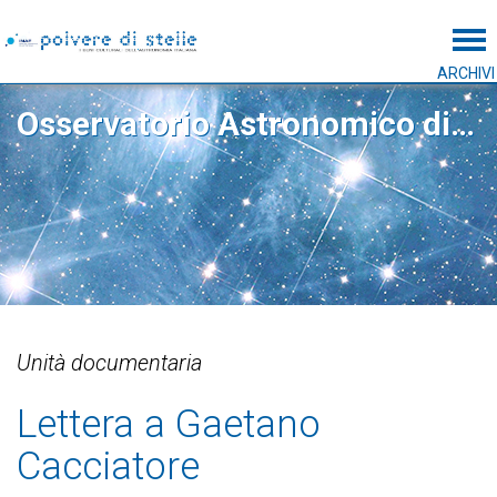
Tog
ARCHIVI
Osservatorio Astronomico di Palermo
Unità documentaria
Lettera a Gaetano
Cacciatore