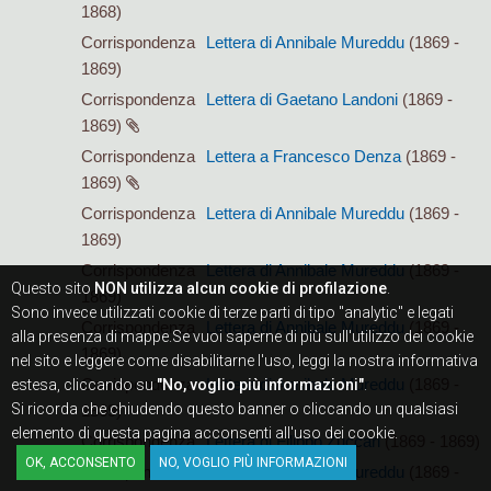
1868)
Corrispondenza
Lettera di Annibale Mureddu
(1869 -
1869)
Corrispondenza
Lettera di Gaetano Landoni
(1869 -
1869)
Corrispondenza
Lettera a Francesco Denza
(1869 -
1869)
Corrispondenza
Lettera di Annibale Mureddu
(1869 -
1869)
Corrispondenza
Lettera di Annibale Mureddu
(1869 -
Questo sito
NON utilizza alcun cookie di profilazione
.
1869)
Sono invece utilizzati cookie di terze parti di tipo "analytic" e legati
Corrispondenza
Lettera di Annibale Mureddu
(1869 -
alla presenza di mappe.Se vuoi saperne di più sull'utilizzo dei cookie
1869)
nel sito e leggere come disabilitarne l'uso, leggi la nostra informativa
Corrispondenza
Lettera di Annibale Mureddu
(1869 -
estesa, cliccando su
"No, voglio più informazioni"
.
Si ricorda che chiudendo questo banner o cliccando un qualsiasi
1869)
elemento di questa pagina acconsenti all'uso dei cookie.
Corrispondenza
Lettera di Filippo Zuccari
(1869 - 1869)
OK, ACCONSENTO
NO, VOGLIO PIÙ INFORMAZIONI
Corrispondenza
Lettera di Annibale Mureddu
(1869 -