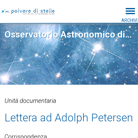
Tog
ARCHIVI
Osservatorio Astronomico di Capodimonte
Unità documentaria
Lettera ad Adolph Petersen
Corrispondenza