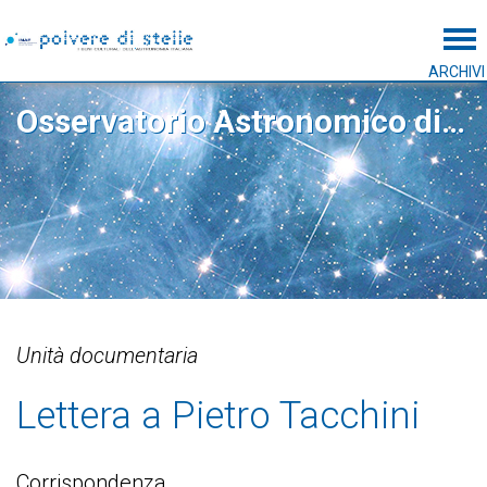
Tog
ARCHIVI
Osservatorio Astronomico di Roma
Unità documentaria
Lettera a Pietro Tacchini
Corrispondenza