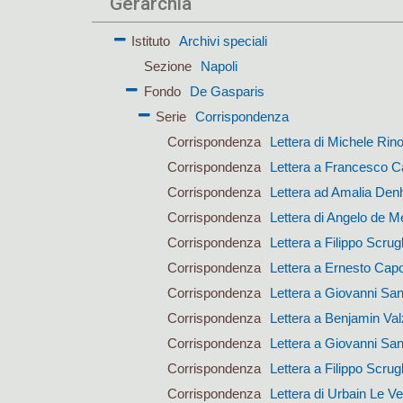
Gerarchia
Istituto
Archivi speciali
Sezione
Napoli
Fondo
De Gasparis
Serie
Corrispondenza
Corrispondenza
Lettera di Michele Rin
Corrispondenza
Lettera a Francesco Ca
Corrispondenza
Lettera ad Amalia Den
Corrispondenza
Lettera di Angelo de M
Corrispondenza
Lettera a Filippo Scrugl
Corrispondenza
Lettera a Ernesto Cap
Corrispondenza
Lettera a Giovanni San
Corrispondenza
Lettera a Benjamin Val
Corrispondenza
Lettera a Giovanni San
Corrispondenza
Lettera a Filippo Scrugl
Corrispondenza
Lettera di Urbain Le Ve