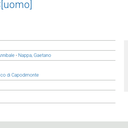
C[uomo]
Annibale
-
Nappa, Gaetano
ico di Capodimonte