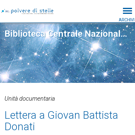
Tog
ARCHIVI
Biblioteca Centrale Nazionale di Firenze
Unità documentaria
Lettera a Giovan Battista
Donati