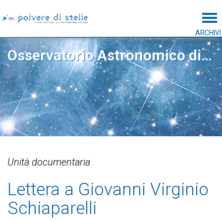
Tog
ARCHIVI
Osservatorio Astronomico di Brera
Unità documentaria
Lettera a Giovanni Virginio
Schiaparelli