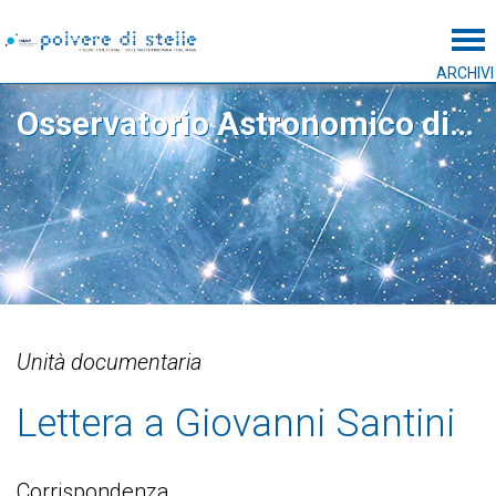
Tog
ARCHIVI
Osservatorio Astronomico di Padova
Unità documentaria
Lettera a Giovanni Santini
Corrispondenza