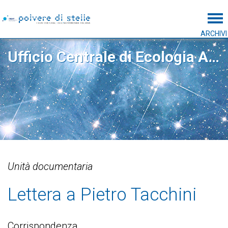
Tog
ARCHIVI
Ufficio Centrale di Ecologia Agraria
Unità documentaria
Lettera a Pietro Tacchini
Corrispondenza