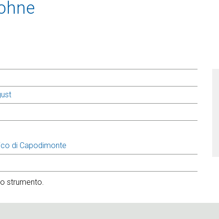
Sohne
gust
ico di Capodimonte
llo strumento.