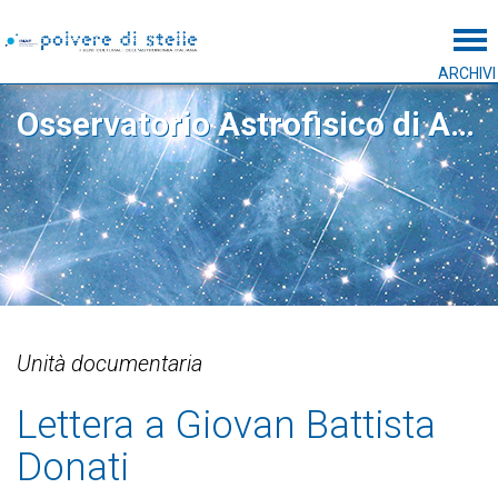
Tog
ARCHIVI
Osservatorio Astrofisico di Arcetri
Unità documentaria
Lettera a Giovan Battista
Donati