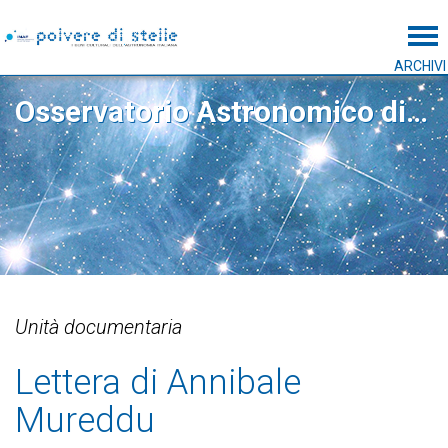
Tog
ARCHIVI
Osservatorio Astronomico di Capodimonte
Unità documentaria
Lettera di Annibale
Mureddu