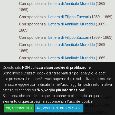
Corrispondenza
Lettera di Annibale Mureddu
(1869 -
1869)
Corrispondenza
Lettera di Filippo Zuccari
(1869 - 1869)
Corrispondenza
Lettera di Annibale Mureddu
(1869 -
1869)
Corrispondenza
Lettera di Filippo Zuccari
(1869 - 1869)
Corrispondenza
Lettera di Annibale Mureddu
(1869 -
1869)
Corrispondenza
Lettera di Annibale Mureddu
(1869 -
1869)
Questo sito
NON utilizza alcun cookie di profilazione
.
Corrispondenza
Lettera di Annibale Mureddu
(1869 -
Sono invece utilizzati cookie di terze parti di tipo "analytic" e legati
1869)
alla presenza di mappe.Se vuoi saperne di più sull'utilizzo dei cookie
nel sito e leggere come disabilitarne l'uso, leggi la nostra informativa
Corrispondenza
Lettera di Annibale Mureddu
(1869 -
estesa, cliccando su
"No, voglio più informazioni"
.
1869)
Si ricorda che chiudendo questo banner o cliccando un qualsiasi
Corrispondenza
Lettera di Filippo Zuccari
(1869 - 1869)
elemento di questa pagina acconsenti all'uso dei cookie.
Corrispondenza
Lettera di Filippo Zuccari
(1869 - 1869)
OK, ACCONSENTO
NO, VOGLIO PIÙ INFORMAZIONI
Corrispondenza
Lettera di Annibale Mureddu
(1869 -