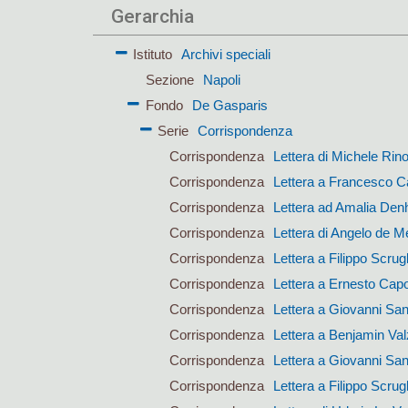
Gerarchia
Istituto
Archivi speciali
Sezione
Napoli
Fondo
De Gasparis
Serie
Corrispondenza
Corrispondenza
Lettera di Michele Rin
Corrispondenza
Lettera a Francesco Ca
Corrispondenza
Lettera ad Amalia Den
Corrispondenza
Lettera di Angelo de M
Corrispondenza
Lettera a Filippo Scrugl
Corrispondenza
Lettera a Ernesto Cap
Corrispondenza
Lettera a Giovanni San
Corrispondenza
Lettera a Benjamin Val
Corrispondenza
Lettera a Giovanni San
Corrispondenza
Lettera a Filippo Scrugl