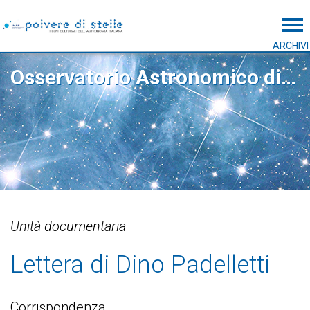
Tog
ARCHIVI
Osservatorio Astronomico di Capodimonte
Unità documentaria
Lettera di Dino Padelletti
Corrispondenza