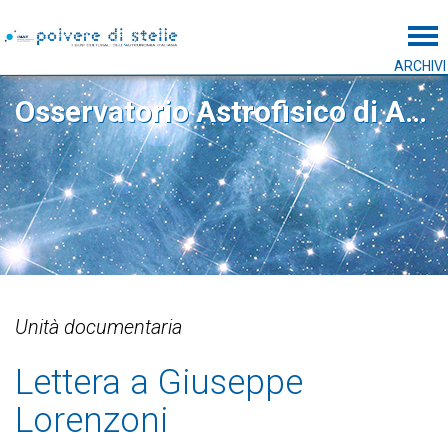
Tog
ARCHIVI
Osservatorio Astrofisico di Arcetri
Unità documentaria
Lettera a Giuseppe
Lorenzoni