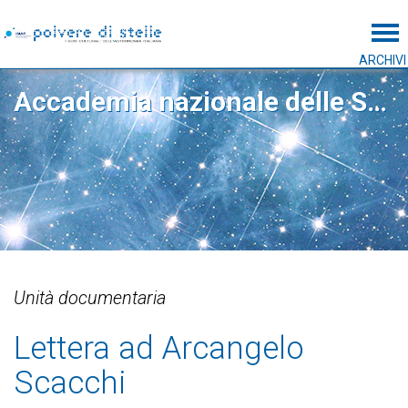
Tog
ARCHIVI
Accademia nazionale delle Scienze detta dei XL
Unità documentaria
Lettera ad Arcangelo
Scacchi