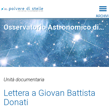
Tog
ARCHIVI
Osservatorio Astronomico di Roma
Unità documentaria
Lettera a Giovan Battista
Donati