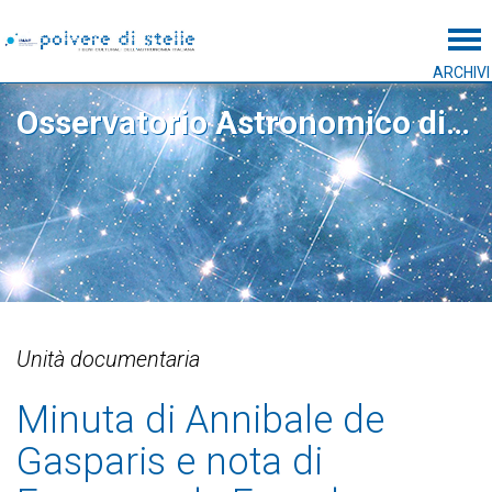
Tog
ARCHIVI
Osservatorio Astronomico di Capodimonte
Unità documentaria
Minuta di Annibale de
Gasparis e nota di