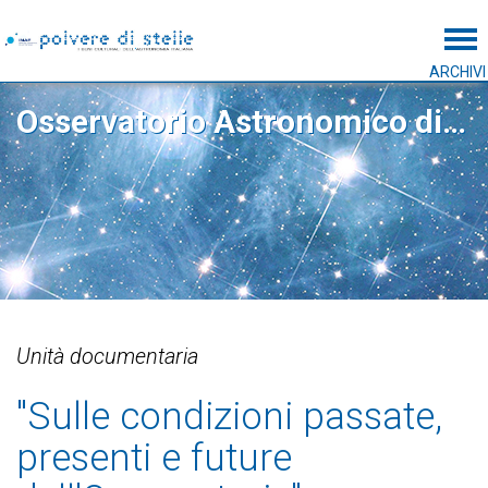
Tog
ARCHIVI
Osservatorio Astronomico di Capodimonte
Unità documentaria
"Sulle condizioni passate,
presenti e future