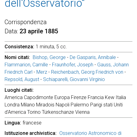
dell'Osservatorio"
Corrispondenza
Data
23 aprile 1885
Consistenza
1 minuta, 5 cc.
Nomi citati
Bishop, George
-
De Gasparis, Annibale
-
Flammarion, Camille
-
Fraunhofer, Joseph
-
Gauss, Johann
Friedrich Carl
-
Merz
-
Reichenbach, Georg Friedrich von
-
Repsold, August
-
Schiaparelli, Giovanni Virginio
Luoghi citati
America Capodimonte Europa Firenze Francia Kew Italia
Londra Milano Miradois Napoli Palermo Parigi stati Uniti
d'America Torino Türkenschanze Vienna
Lingua
francese
Istituzione archivistica
Osservatorio Astronomico di