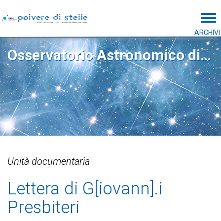
Tog
ARCHIVI
Osservatorio Astronomico di Capodimonte
Unità documentaria
Lettera di G[iovann].i
Presbiteri