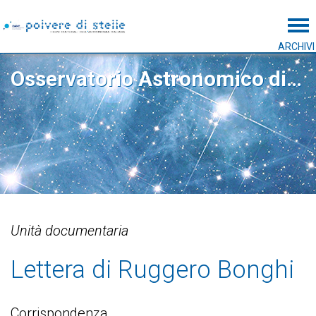
Tog
ARCHIVI
Osservatorio Astronomico di Capodimonte
Unità documentaria
Lettera di Ruggero Bonghi
Corrispondenza