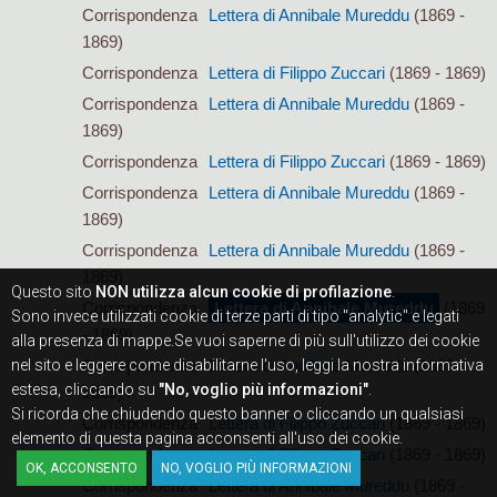
Corrispondenza
Lettera di Annibale Mureddu
(1869 -
1869)
Corrispondenza
Lettera di Filippo Zuccari
(1869 - 1869)
Corrispondenza
Lettera di Annibale Mureddu
(1869 -
1869)
Corrispondenza
Lettera di Filippo Zuccari
(1869 - 1869)
Corrispondenza
Lettera di Annibale Mureddu
(1869 -
1869)
Corrispondenza
Lettera di Annibale Mureddu
(1869 -
1869)
Questo sito
NON utilizza alcun cookie di profilazione
.
Corrispondenza
Lettera di Annibale Mureddu
(1869
Sono invece utilizzati cookie di terze parti di tipo "analytic" e legati
- 1869)
alla presenza di mappe.Se vuoi saperne di più sull'utilizzo dei cookie
nel sito e leggere come disabilitarne l'uso, leggi la nostra informativa
Corrispondenza
Lettera di Annibale Mureddu
(1869 -
estesa, cliccando su
"No, voglio più informazioni"
.
1869)
Si ricorda che chiudendo questo banner o cliccando un qualsiasi
Corrispondenza
Lettera di Filippo Zuccari
(1869 - 1869)
elemento di questa pagina acconsenti all'uso dei cookie.
Corrispondenza
Lettera di Filippo Zuccari
(1869 - 1869)
OK, ACCONSENTO
NO, VOGLIO PIÙ INFORMAZIONI
Corrispondenza
Lettera di Annibale Mureddu
(1869 -