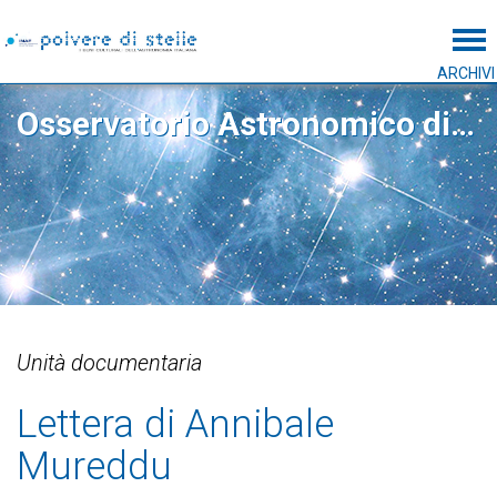
Tog
ARCHIVI
Osservatorio Astronomico di Capodimonte
Unità documentaria
Lettera di Annibale
Mureddu