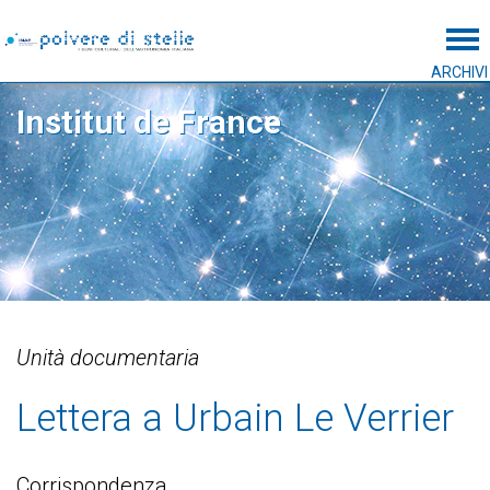
Tog
ARCHIVI
Institut de France
Unità documentaria
Lettera a Urbain Le Verrier
Corrispondenza