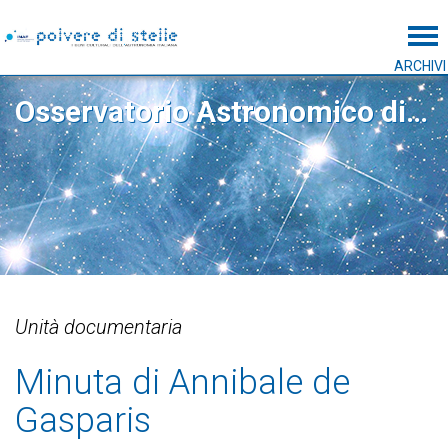
Tog
ARCHIVI
Osservatorio Astronomico di Capodimonte
Unità documentaria
Minuta di Annibale de
Gasparis