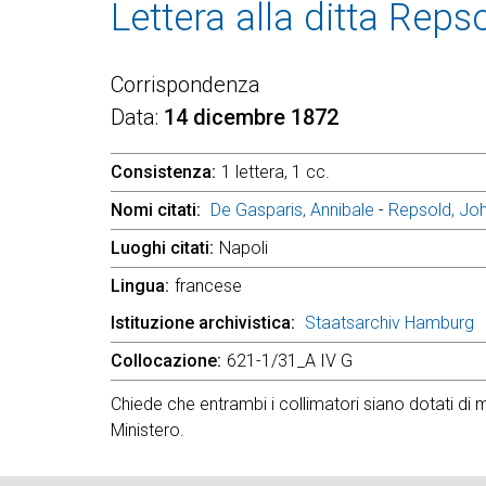
Lettera alla ditta Rep
Corrispondenza
Data
14 dicembre 1872
Consistenza
1 lettera, 1 cc.
Nomi citati
De Gasparis, Annibale
-
Repsold, Jo
Luoghi citati
Napoli
Lingua
francese
Istituzione archivistica
Staatsarchiv Hamburg
Collocazione
621-1/31_A IV G
Chiede che entrambi i collimatori siano dotati di
Ministero.