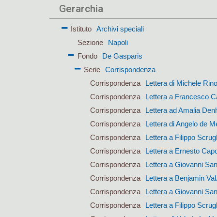
Gerarchia
Istituto
Archivi speciali
Sezione
Napoli
Fondo
De Gasparis
Serie
Corrispondenza
Corrispondenza
Lettera di Michele Rin
Corrispondenza
Lettera a Francesco Ca
Corrispondenza
Lettera ad Amalia Den
Corrispondenza
Lettera di Angelo de M
Corrispondenza
Lettera a Filippo Scrugl
Corrispondenza
Lettera a Ernesto Cap
Corrispondenza
Lettera a Giovanni San
Corrispondenza
Lettera a Benjamin Val
Corrispondenza
Lettera a Giovanni San
Corrispondenza
Lettera a Filippo Scrugl