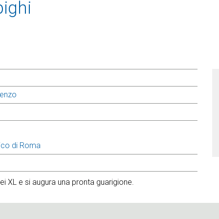
pighi
renzo
ico di Roma
ei XL e si augura una pronta guarigione.