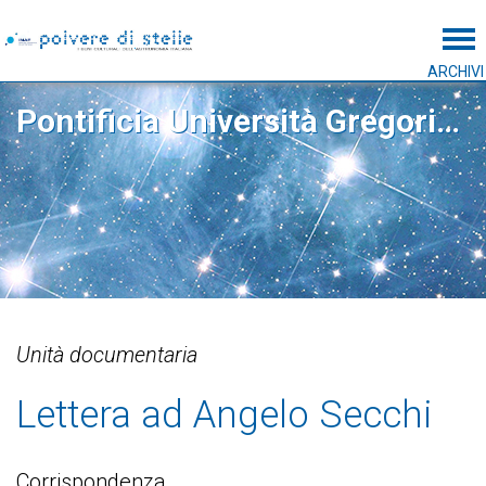
Tog
ARCHIVI
Pontificia Università Gregoriana
Unità documentaria
Lettera ad Angelo Secchi
Corrispondenza