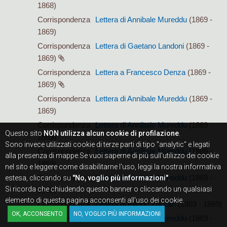
1868)
Corrispondenza
Lettera di Annibale Mureddu
(1869 -
1869)
Corrispondenza
Lettera di Gaetano Landoni
(1869 -
1869)
Corrispondenza
Lettera a Francesco Denza
(1869 -
1869)
Corrispondenza
Lettera di Annibale Mureddu
(1869 -
1869)
Corrispondenza
Lettera di Annibale Mureddu
(1869 -
Questo sito
NON utilizza alcun cookie di profilazione
.
1869)
Sono invece utilizzati cookie di terze parti di tipo "analytic" e legati
Corrispondenza
Lettera di Annibale Mureddu
(1869 -
alla presenza di mappe.Se vuoi saperne di più sull'utilizzo dei cookie
1869)
nel sito e leggere come disabilitarne l'uso, leggi la nostra informativa
Corrispondenza
Lettera di Annibale Mureddu
(1869 -
estesa, cliccando su
"No, voglio più informazioni"
.
Si ricorda che chiudendo questo banner o cliccando un qualsiasi
1869)
elemento di questa pagina acconsenti all'uso dei cookie.
Corrispondenza
Lettera di Filippo Zuccari
(1869 - 1869)
OK, ACCONSENTO
NO, VOGLIO PIÙ INFORMAZIONI
Corrispondenza
Lettera di Annibale Mureddu
(1869 -