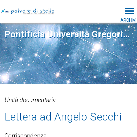
Tog
ARCHIVI
Pontificia Università Gregoriana
Unità documentaria
Lettera ad Angelo Secchi
Corrispondenza