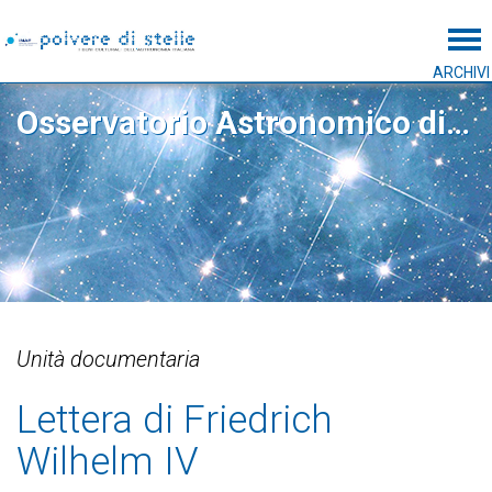
Tog
ARCHIVI
Osservatorio Astronomico di Capodimonte
Unità documentaria
Lettera di Friedrich
Wilhelm IV