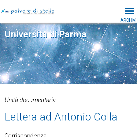
Tog
ARCHIVI
Università di Parma
Unità documentaria
Lettera ad Antonio Colla
Corrispondenza