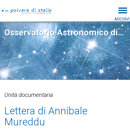
Tog
ARCHIVI
Osservatorio Astronomico di Capodimonte
Unità documentaria
Lettera di Annibale
Mureddu